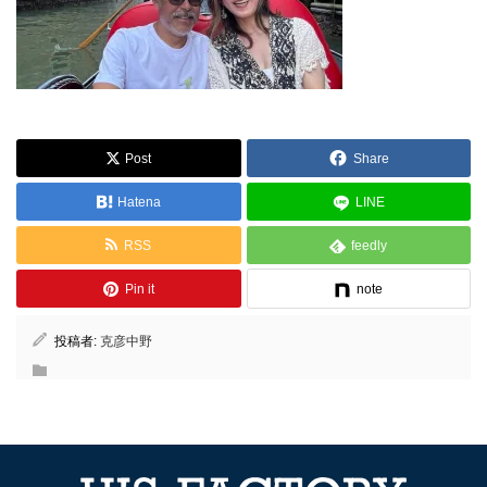
Post
Share
Hatena
LINE
RSS
feedly
Pin it
note
投稿者:
克彦中野