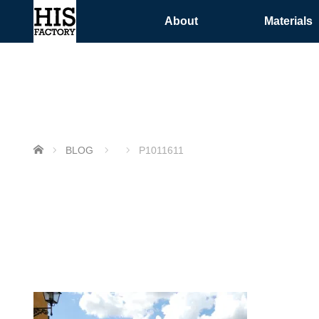
About
Materials
ホーム
BLOG
P1011611