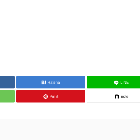
Hatena
LINE
Pin it
note