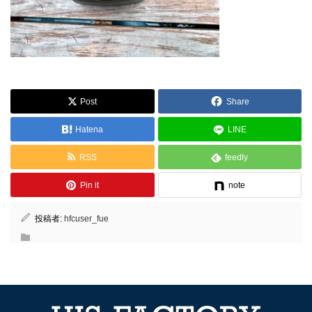
Post
Share
Hatena
LINE
RSS
feedly
Pin it
note
投稿者:
hfcuser_fue