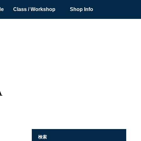
de
Class / Workshop
Shop Info
A
検索