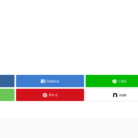
Hatena
LINE
Pin it
note