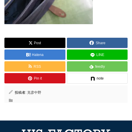
Post
Share
Hatena
LINE
RSS
feedly
Pin it
note
投稿者:
克彦中野