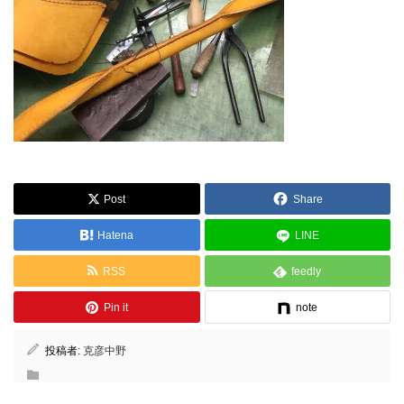
Post
Share
Hatena
LINE
RSS
feedly
Pin it
note
投稿者:
克彦中野