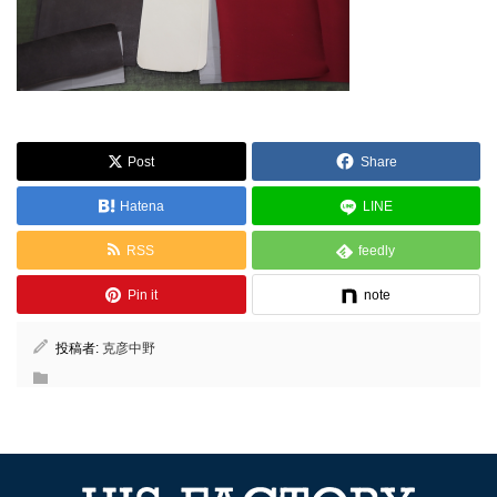
Post
Share
Hatena
LINE
RSS
feedly
Pin it
note
投稿者:
克彦中野