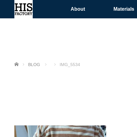
About
Materials
ホーム
BLOG
IMG_5534