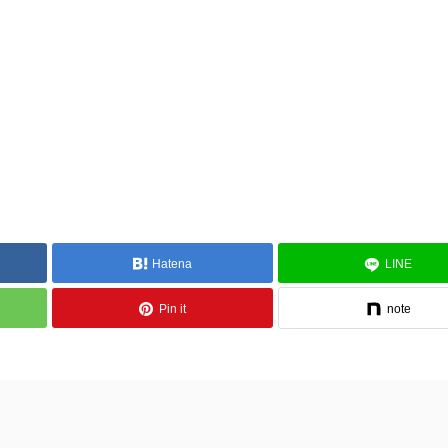
Hatena
LINE
Pin it
note