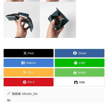
Post
Share
Hatena
LINE
RSS
feedly
Pin it
note
投稿者:
hfcuser_fue