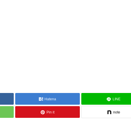
Hatena
LINE
Pin it
note