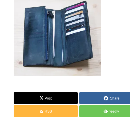
Post
Share
RSS
feedly