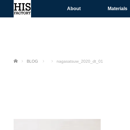
About
Materials
ホーム
BLOG
nagasatsuw_2020_dt_01