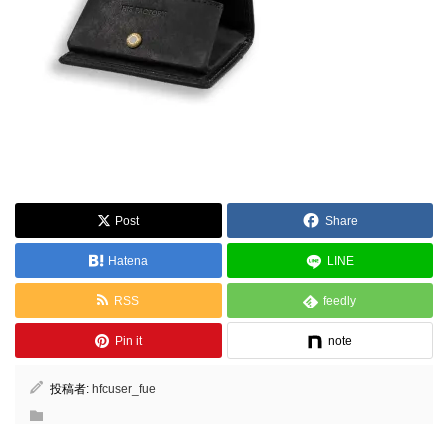
Post
Share
Hatena
LINE
RSS
feedly
Pin it
note
投稿者:
hfcuser_fue