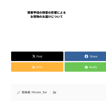
Post
Share
RSS
feedly
投稿者:
hfcuser_fue