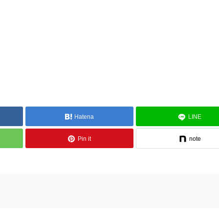
Hatena
LINE
Pin it
note