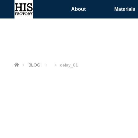
About
Materials
ホーム
BLOG
delay_01