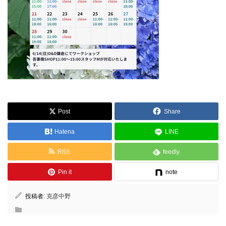
Post
Share
Hatena
LINE
RSS
feedly
Pin it
note
投稿者:
克彦中野