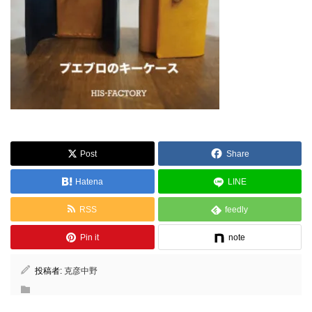
Post
Share
Hatena
LINE
RSS
feedly
Pin it
note
投稿者:
克彦中野