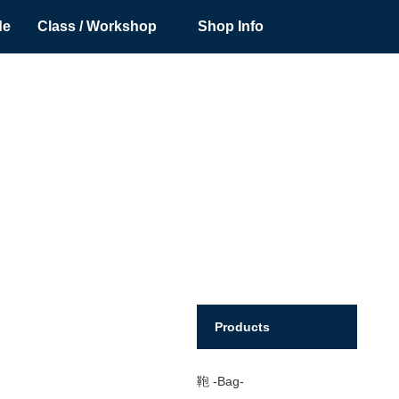
de
Class / Workshop
Shop Info
Products
鞄 -Bag-