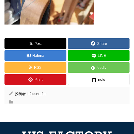
Post
Share
Hatena
LINE
RSS
feedly
Pin it
note
投稿者:
hfcuser_fue