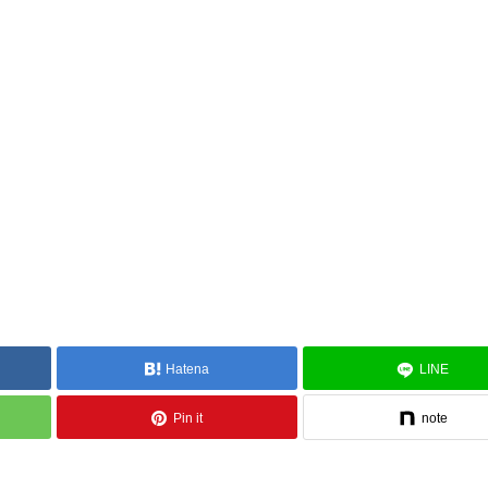
Hatena
LINE
Pin it
note