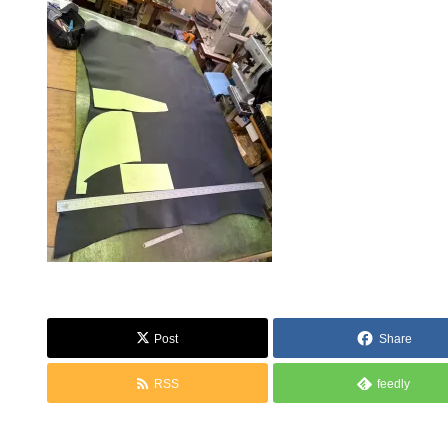
Post
Share
RSS
feedly