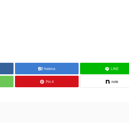
Hatena
LINE
Pin it
note