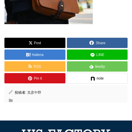
Post
Share
Hatena
LINE
RSS
feedly
Pin it
note
投稿者:
克彦中野