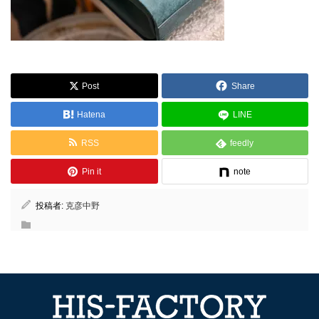
Post
Share
Hatena
LINE
RSS
feedly
Pin it
note
投稿者:
克彦中野