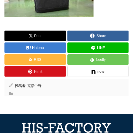
Post
Share
Hatena
LINE
RSS
feedly
Pin it
note
投稿者:
克彦中野