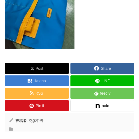
Post
Share
Hatena
LINE
RSS
feedly
Pin it
note
投稿者:
克彦中野