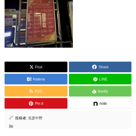
Post
Share
Hatena
LINE
RSS
feedly
Pin it
note
投稿者:
克彦中野