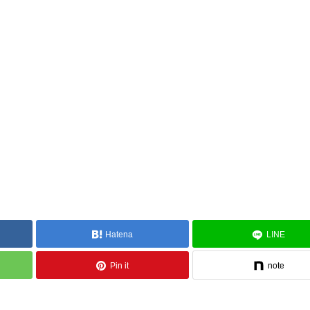
Hatena
LINE
Pin it
note