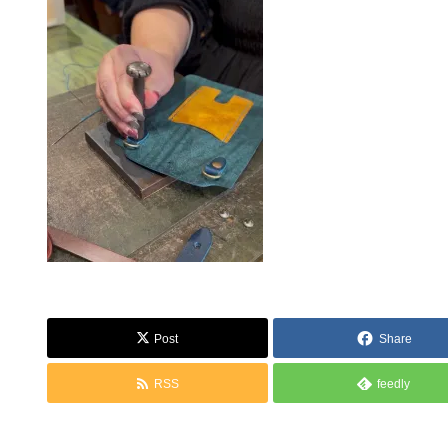
Post
Share
RSS
feedly