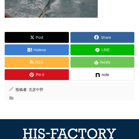
Post
Share
Hatena
LINE
RSS
feedly
Pin it
note
投稿者:
克彦中野