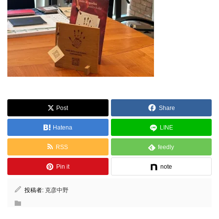
Post
Share
Hatena
LINE
RSS
feedly
Pin it
note
投稿者:
克彦中野