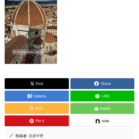
Post
Share
Hatena
LINE
RSS
feedly
Pin it
note
投稿者:
克彦中野