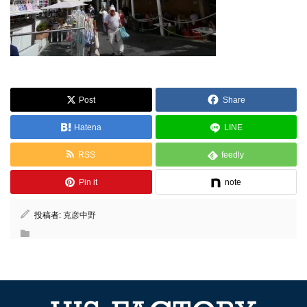
Post
Share
Hatena
LINE
RSS
feedly
Pin it
note
投稿者:
克彦中野