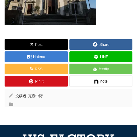
Post
Share
Hatena
LINE
RSS
feedly
Pin it
note
投稿者:
克彦中野