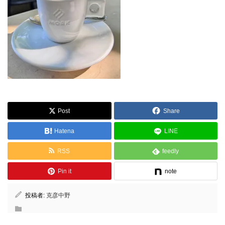
Post
Share
Hatena
LINE
RSS
feedly
Pin it
note
投稿者:
克彦中野