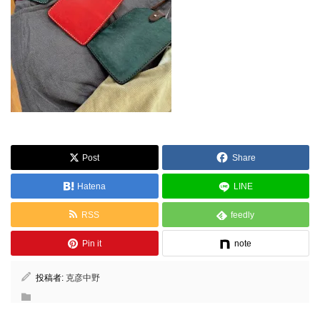
Post
Share
Hatena
LINE
RSS
feedly
Pin it
note
投稿者:
克彦中野