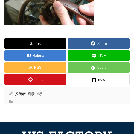
Post
Share
Hatena
LINE
RSS
feedly
Pin it
note
投稿者:
克彦中野