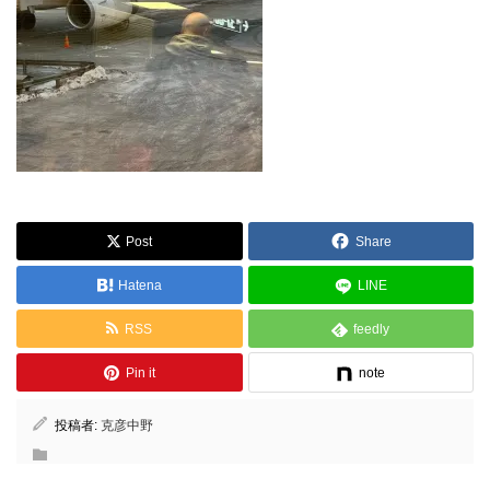
Post
Share
Hatena
LINE
RSS
feedly
Pin it
note
投稿者:
克彦中野