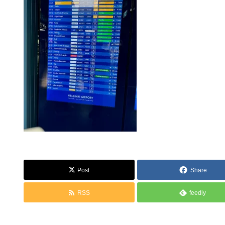
Post
Share
RSS
feedly