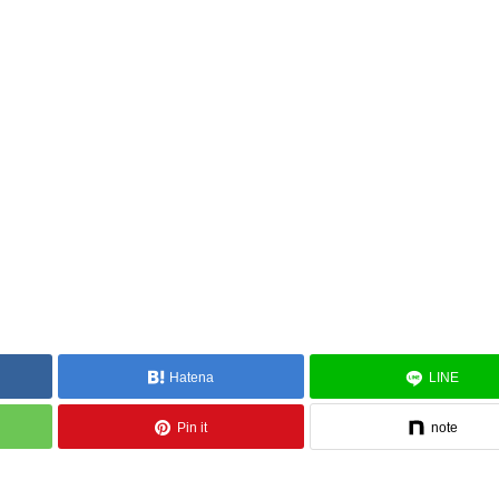
Hatena
LINE
Pin it
note