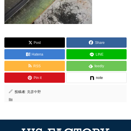
Post
Share
Hatena
LINE
RSS
feedly
Pin it
note
投稿者:
克彦中野