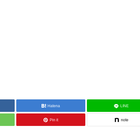
Hatena
LINE
Pin it
note