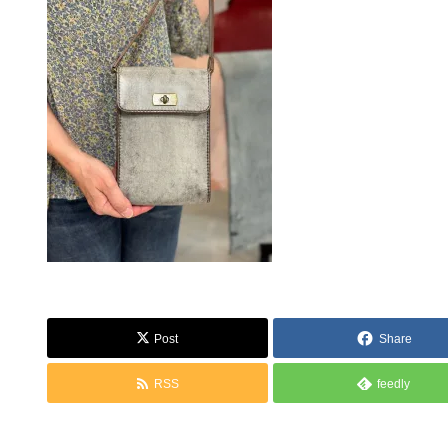
Post
Share
RSS
feedly