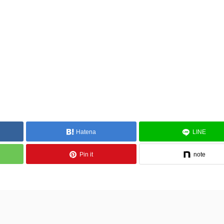
Hatena
LINE
Pin it
note