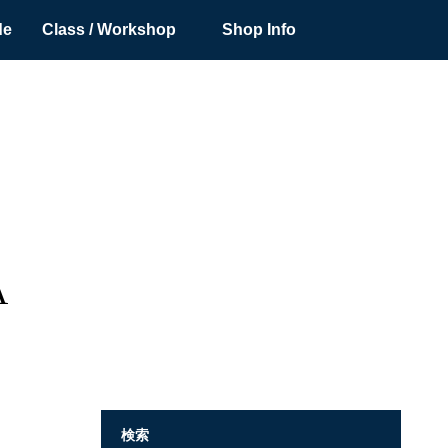
de
Class / Workshop
Shop Info
A
検索