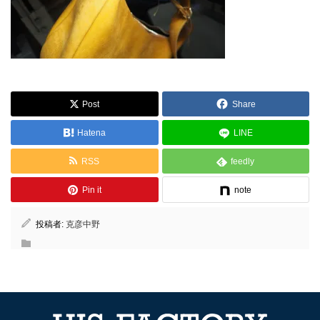
Post
Share
Hatena
LINE
RSS
feedly
Pin it
note
投稿者:
克彦中野