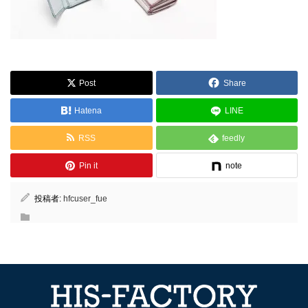
Post
Share
Hatena
LINE
RSS
feedly
Pin it
note
投稿者:
hfcuser_fue