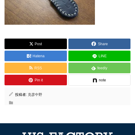
Post
Share
Hatena
LINE
RSS
feedly
Pin it
note
投稿者:
克彦中野