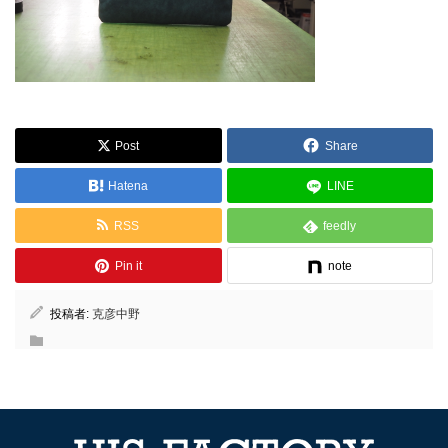
Post
Share
Hatena
LINE
RSS
feedly
Pin it
note
投稿者:
克彦中野