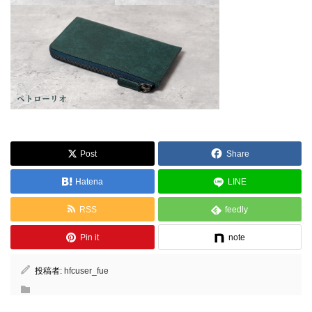
Post
Share
Hatena
LINE
RSS
feedly
Pin it
note
投稿者:
hfcuser_fue