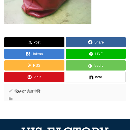
Post
Share
Hatena
LINE
RSS
feedly
Pin it
note
投稿者:
克彦中野