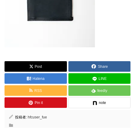
Post
Share
Hatena
LINE
RSS
feedly
Pin it
note
投稿者:
hfcuser_fue