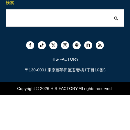
検索
HIS-FACTORY
〒130-0001 東京都墨田区吾妻橋1丁目16番5
Copyright © 2026
HIS-FACTORY
All rights reserved.