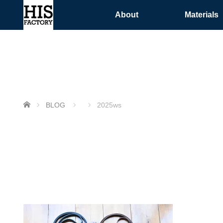
About
Materials
ホーム
BLOG
2025ws