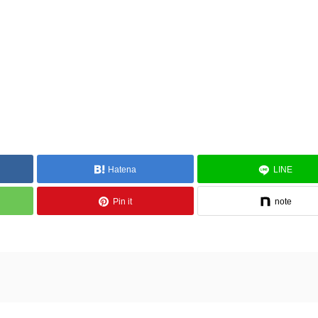
Hatena
LINE
Pin it
note