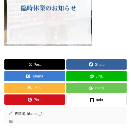
Post
Share
Hatena
LINE
RSS
feedly
Pin it
note
投稿者:
hfcuser_fue