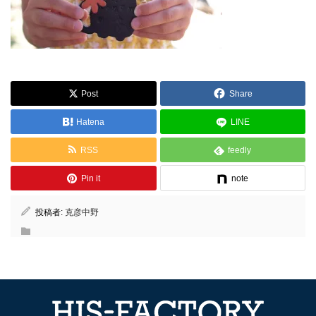
Post
Share
Hatena
LINE
RSS
feedly
Pin it
note
投稿者:
克彦中野