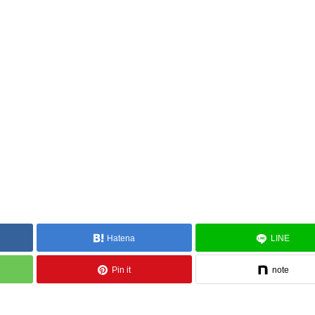
Hatena
LINE
Pin it
note