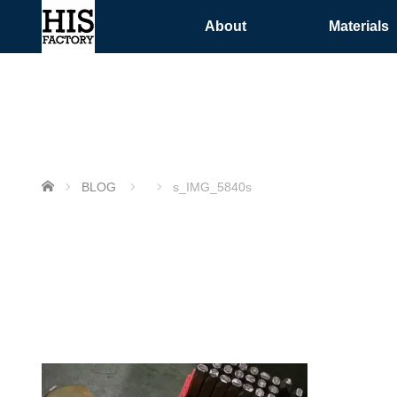
About
Materials
ホーム
BLOG
s_IMG_5840s