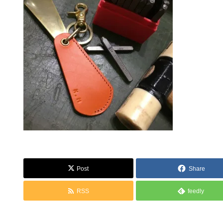
Post
Share
RSS
feedly