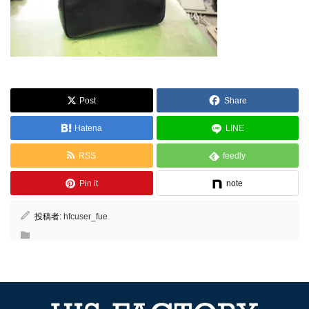
Post
Share
Hatena
LINE
RSS
feedly
Pin it
note
投稿者:
hfcuser_fue